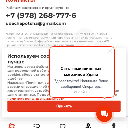
Работаем ежедневно и круглосуточно
+7 (978) 268-777-6
udachapotsha@gmail.com
*Обращаем Ваше внимание на то, что данный интернет-сайт носит
исключительно информационный характер и ни при каких условиях не
является публичной офертой, определяемой положениями cтатьи 437
Гражданского кодекса Российской Федерации.
Используем cookie, чтобы сайт работал
© 2025 «Удача» | Франчайзинговая сеть
лучше
комиссионных магазинов
Мы используем файлы cookie, Яндекс Метрику и 1С-Битрикс
Cеть комиссионных
Политика конфиденциальности
для корректной работы сайта (технически необходимые
магазинов Удача
Присоединяйтесь
cookie), сбора статистики, чтобы сайт работал быстрее и
удобнее.
Здравствуйте! Напишите Ваше
Нажимая «Принять», вы соглашаетесь на обработку: типа,
сообщение! Операторы
версии операционной системы и браузера, технических
характеристик устройства, технические данные, необходимые
онлайн.
Скачать приложение
для статистики. Подробную информацию Вы можете найти в
политике конфиденциальности
.
Принять