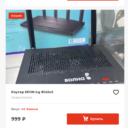
Акция
Роутер XPON hg 8145v5
Севастополь
Бонус:
20 баллов
999
₽
Купить