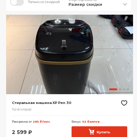
Только со скидкой
Размер скидки
Стиральная машина XP Pen 30
Краснодар
Рассрочка от
285 ₽/мес.
Бонус:
52 баллов
2 599
₽
Купить