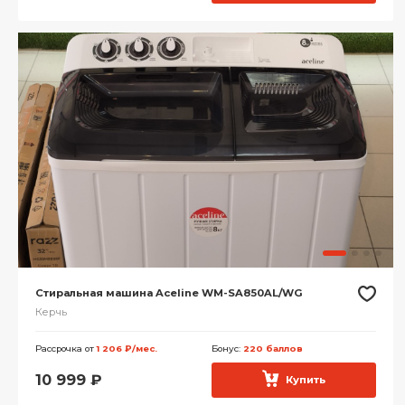
Стиральная машина Aceline WM-SA850AL/WG
Керчь
Рассрочка от
1 206 ₽/мес.
Бонус:
220 баллов
10 999
₽
Купить