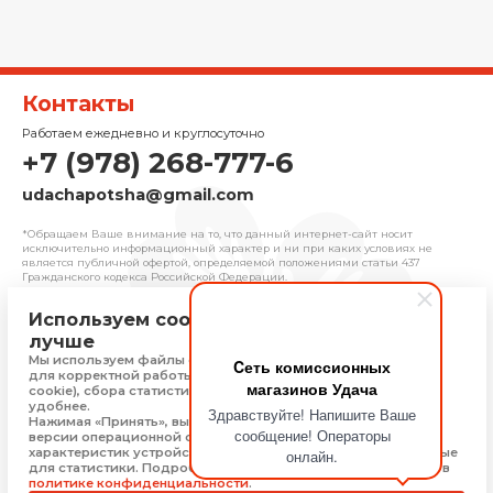
Контакты
Работаем ежедневно и круглосуточно
+7 (978) 268-777-6
udachapotsha@gmail.com
*Обращаем Ваше внимание на то, что данный интернет-сайт носит
исключительно информационный характер и ни при каких условиях не
является публичной офертой, определяемой положениями cтатьи 437
Гражданского кодекса Российской Федерации.
Используем cookie, чтобы сайт работал
© 2025 «Удача» | Франчайзинговая сеть
лучше
комиссионных магазинов
Мы используем файлы cookie, Яндекс Метрику и 1С-Битрикс
Cеть комиссионных
Политика конфиденциальности
для корректной работы сайта (технически необходимые
магазинов Удача
Присоединяйтесь
cookie), сбора статистики, чтобы сайт работал быстрее и
удобнее.
Здравствуйте! Напишите Ваше
Нажимая «Принять», вы соглашаетесь на обработку: типа,
сообщение! Операторы
версии операционной системы и браузера, технических
характеристик устройства, технические данные, необходимые
онлайн.
Скачать приложение
для статистики. Подробную информацию Вы можете найти в
политике конфиденциальности
.