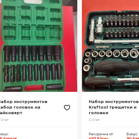
Набор инструментов
Набор инструментов
набор головок на
Kraftool трещетки и
гайковерт
головки
Сочи
Сочи
онус:
Рассрочка от
Бонус:
6 баллов
493 ₽/мес.
90 ба