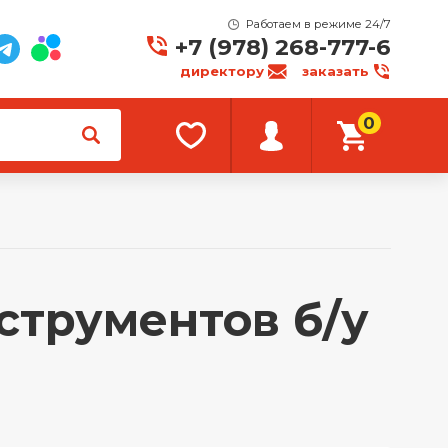
Работаем в режиме 24/7
+7 (978) 268-777-6
директору
заказать
0
струментов б/у