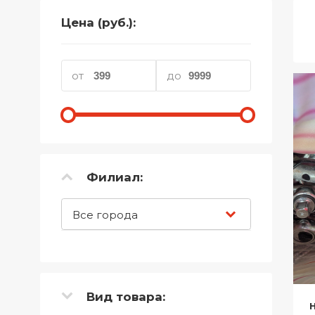
Телефоны
Цена (руб.):
Товары для дома
Фото и видеотехника
от
до
Хобби и отдых
Акционные товары
Проданные товары
Филиал:
Все города
Вид товара: