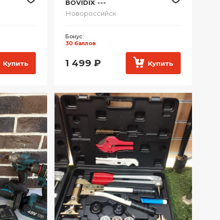
BOVIDIX ---
Новороссийск
Бонус:
30 баллов
1 499
₽
Купить
Купить