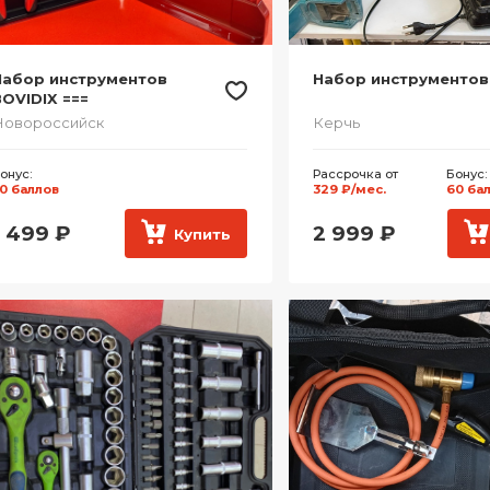
Набор инструментов
Набор инструментов
OVIDIX ===
Новороссийск
Керчь
онус:
Рассрочка от
Бонус:
0 баллов
329 ₽/мес.
60 ба
1 499
₽
2 999
₽
Купить