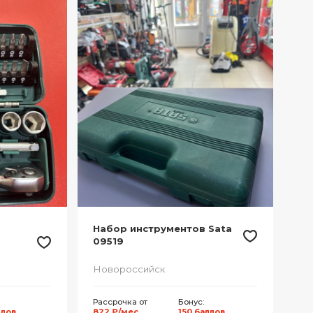
Набор инструментов Sata
09519
Новороссийск
Рассрочка от
Бонус:
ллов
822 ₽/мес.
150 баллов