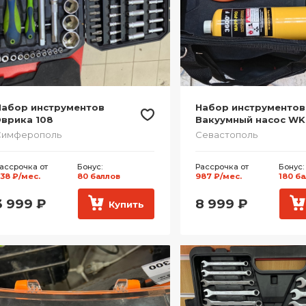
Набор инструментов
Набор инструментов
Эврика 108
Вакуумный насос WK
Симферополь
Севастополь
ассрочка от
Бонус:
Рассрочка от
Бонус:
38 ₽/мес.
80 баллов
987 ₽/мес.
180 б
3 999
₽
8 999
₽
Купить