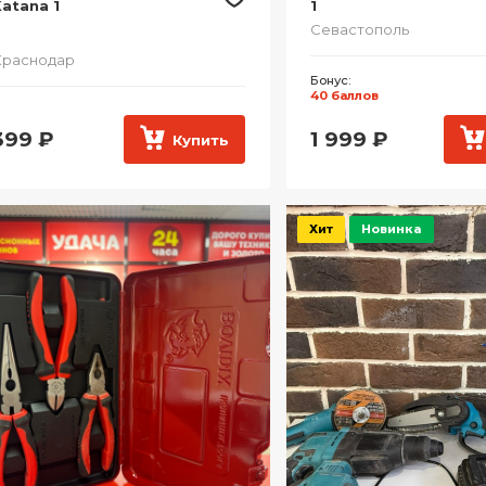
atana 1
1
Севастополь
Краснодар
Бонус:
40 баллов
399
₽
1 999
₽
Купить
Хит
Новинка