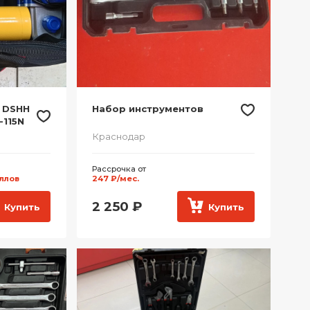
 DSHH
Набор инструментов
-115N
Краснодар
Рассрочка от
аллов
247 ₽/мес.
2 250
₽
Купить
Купить