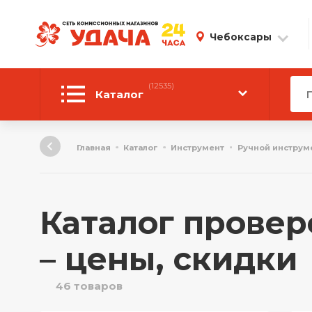
Чебоксары
(12535)
Каталог
Автотовары
Главная
Каталог
Инструмент
Ручной инструм
Аудиотехника
Инструмент
Каталог провер
Компьютерная техника
– цены, скидки
Личные вещи
46 товаров
ТВ и Видео