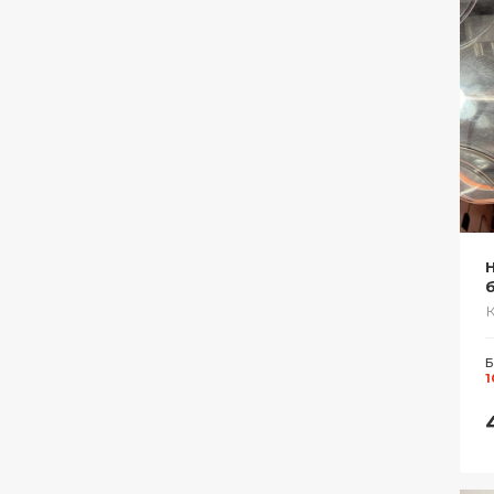
б
Б
1