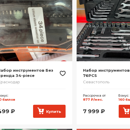
Набор инструментов Без
Набор инструментов
ренда 34-piece
76PCS
Краснодар
Севастополь
онус:
Рассрочка от
Бонус:
0 баллов
877 ₽/мес.
160 б
499
₽
7 999
₽
Купить