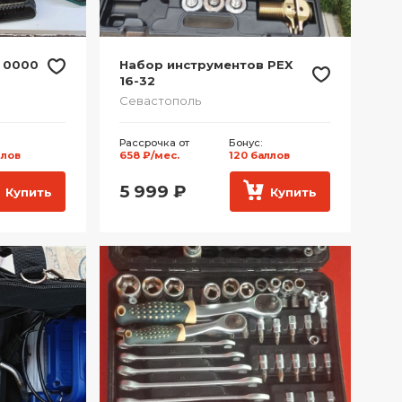
 0000
Набор инструментов PEX
16-32
Севастополь
Рассрочка от
Бонус:
ллов
658 ₽/мес.
120 баллов
5 999
₽
Купить
Купить