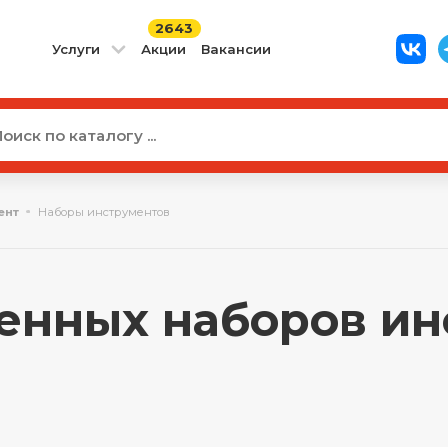
2643
Услуги
Акции
Вакансии
ент
Наборы инструментов
енных наборов ин