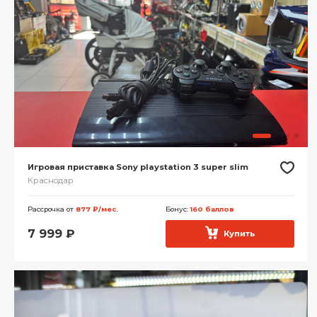
Игровая приставка Sony playstation 3 super slim
Краснодар
Рассрочка от
877 ₽/мес.
Бонус:
160 баллов
7 999
₽
Купить