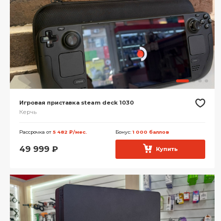
Игровая приставка steam deck 1030
Керчь
Рассрочка от
5 482 ₽/мес.
Бонус:
1 000 баллов
49 999
₽
Купить