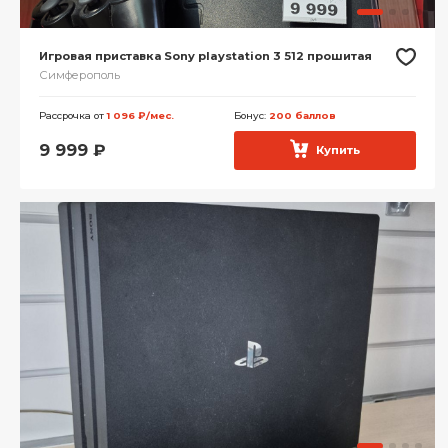
Игровая приставка Sony playstation 3 512 прошитая
Симферополь
Рассрочка от
1 096 ₽/мес.
Бонус:
200 баллов
9 999
₽
Купить