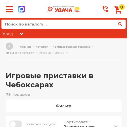
0
Город:
Главная
Каталог
Компьютерная техника
Игры и приставки
Игровые приставки
Игровые приставки в
Чебоксарах
79 товаров
Фильтр
Сортировать:
Только со скидкой
Размер скидки