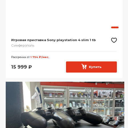
Игровая приставка Sony playstation 4 slim 1 tb
Симферополь
Рассрочка от
1 754 ₽/мес.
15 999
₽
Купить