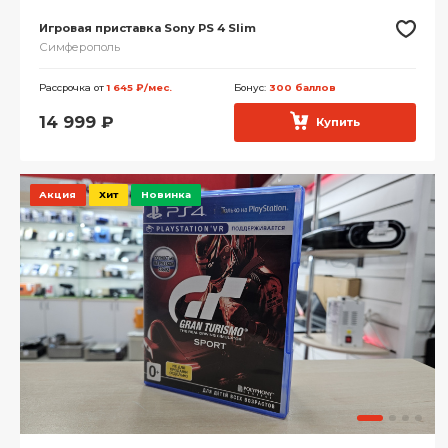
Игровая приставка Sony PS 4 Slim
Симферополь
Рассрочка от
1 645 ₽/мес.
Бонус:
300 баллов
14 999
₽
Купить
Акция
Хит
Новинка