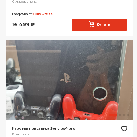
Симферополь
Рассрочка от
1 809 ₽/мес.
16 499
₽
Купить
Игровая приставка Sony ps4 pro
Краснодар