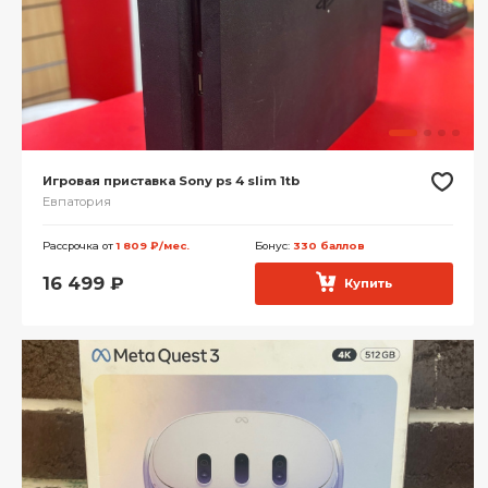
Игровая приставка Sony ps 4 slim 1tb
Евпатория
Рассрочка от
1 809 ₽/мес.
Бонус:
330 баллов
16 499
₽
Купить