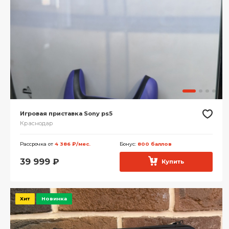
Игровая приставка Sony ps5
Краснодар
Рассрочка от
4 386 ₽/мес.
Бонус:
800 баллов
39 999
₽
Купить
Хит
Новинка