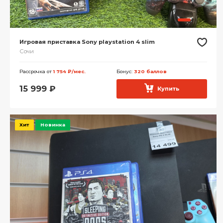
Игровая приставка Sony playstation 4 slim
Сочи
Рассрочка от
1 754 ₽/мес.
Бонус:
320 баллов
15 999
₽
Купить
Хит
Новинка