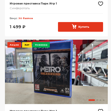
Игровая приставка Парк Игр 1
Симферополь
Бонус:
30 баллов
1 499
₽
Купить
Акция
Хит
Новинка
Игровая приставка Парк Игр 1