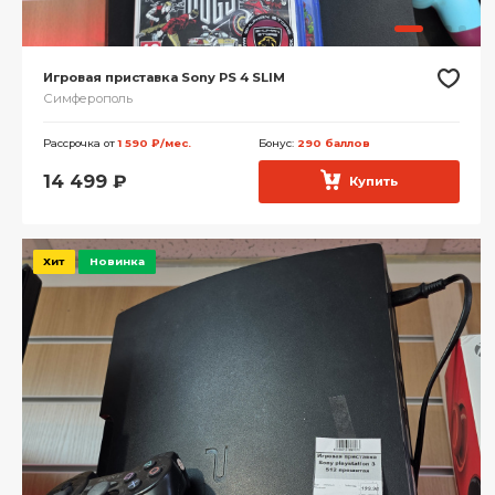
Игровая приставка Sony PS 4 SLIM
Симферополь
Рассрочка от
1 590 ₽/мес.
Бонус:
290 баллов
14 499
₽
Купить
Хит
Новинка