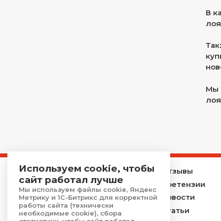
В к
лоя
Так
куп
нов
Мы 
лоя
Используем cookie, чтобы
Главная
Отзывы
сайт работал лучше
Каталог
Претензии
Мы используем файлы cookie, Яндекс
Услуги
Новости
Метрику и 1С-Битрикс для корректной
работы сайта (технически
Акции
Статьи
необходимые cookie), сбора
статистики, чтобы сайт работал