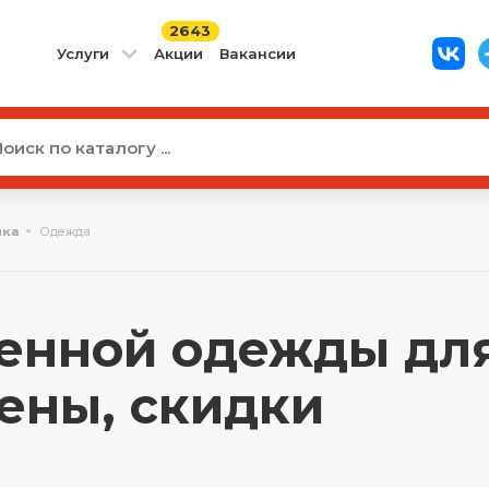
2643
Услуги
Акции
Вакансии
лка
Одежда
енной одежды для
цены, скидки