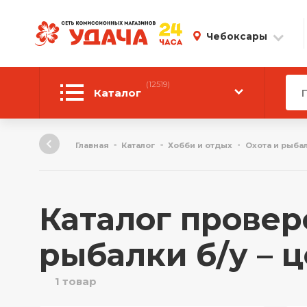
Чебоксары
(12519)
Каталог
Автотовары
Главная
Каталог
Хобби и отдых
Охота и рыба
Аудиотехника
Инструмент
Каталог провер
Компьютерная техника
рыбалки б/у – 
Личные вещи
1 товар
ТВ и Видео