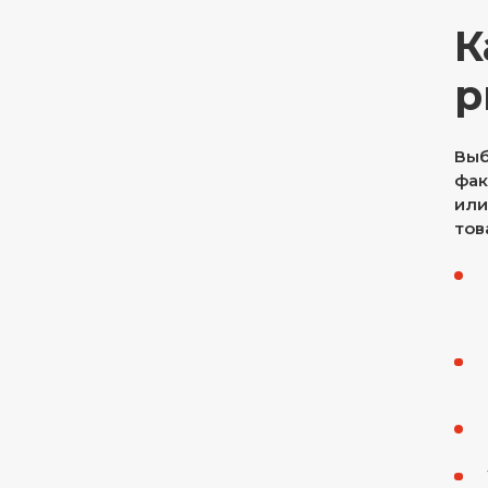
К
р
Выб
фак
или
тов