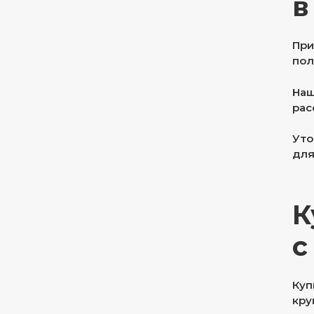
в
При
пол
Наш
рас
Уто
для
К
с
Куп
кру