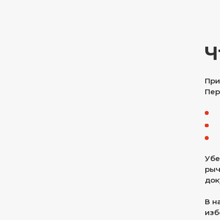
Ч
При
Пер
Убе
рыч
док
В н
изб