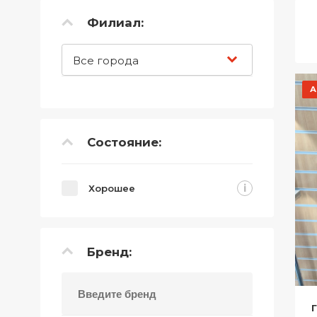
Телефоны
Филиал:
Товары для дома
Все города
Фото и видеотехника
А
Хобби и отдых
Акционные товары
Состояние:
Проданные товары
i
Хорошее
Бренд: