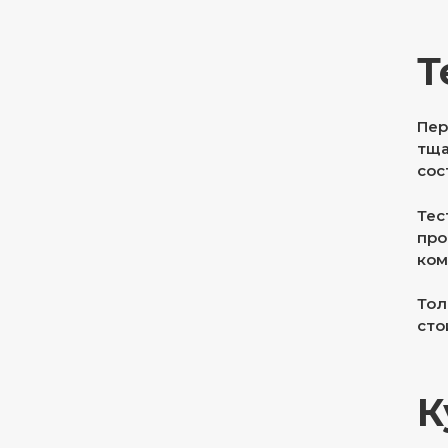
Т
Пер
тща
сос
Тес
про
ком
Тол
сто
К