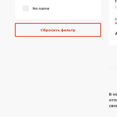
С
No name
Р
4
Сбросить фильтр
В н
отл
сво