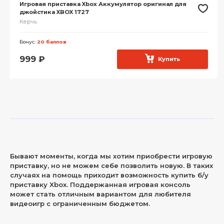
Игровая приставка Xbox Аккумулятор оригинал для
джойстика XBOX 1727
Керчь
Бонус:
20 баллов
999
₽
Купить
Бывают моменты, когда мы хотим приобрести игровую
приставку, но не можем себе позволить новую. В таких
случаях на помощь приходит возможность купить б/у
приставку Xbox. Поддержанная игровая консоль
может стать отличным вариантом для любителя
видеоигр с ограниченным бюджетом.