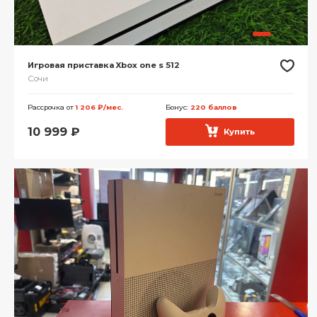
Игровая приставка Xbox one s 512
Сочи
Рассрочка от
1 206 ₽/мес.
Бонус:
220 баллов
10 999
₽
Купить