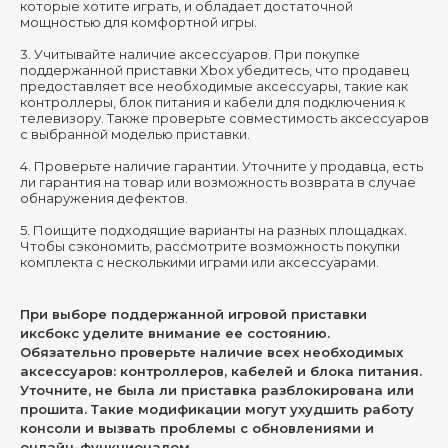
которые хотите играть, и обладает достаточной
мощностью для комфортной игры.
3. Учитывайте наличие аксессуаров. При покупке
поддержанной приставки Xbox убедитесь, что продавец
предоставляет все необходимые аксессуары, такие как
контроллеры, блок питания и кабели для подключения к
телевизору. Также проверьте совместимость аксессуаров
с выбранной моделью приставки.
4. Проверьте наличие гарантии. Уточните у продавца, есть
ли гарантия на товар или возможность возврата в случае
обнаружения дефектов.
5. Поищите подходящие варианты на разных площадках.
Чтобы сэкономить, рассмотрите возможность покупки
комплекта с несколькими играми или аксессуарами.
При выборе поддержанной игровой приставки
иксбокс уделите внимание ее состоянию.
Обязательно проверьте наличие всех необходимых
аксессуаров: контроллеров, кабелей и блока питания.
Уточните, не была ли приставка разблокирована или
прошита. Такие модификации могут ухудшить работу
консоли и вызвать проблемы с обновлениями и
онлайн-функционалом.