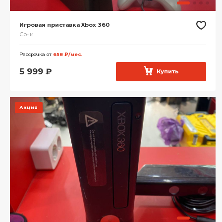
Игровая приставка Xbox 360
Сочи
Рассрочка от
658 ₽/мес.
5 999
₽
Купить
Акция