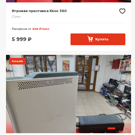
Игровая приставка Xbox 360
Сочи
Рассрочка от
658 ₽/мес.
5 999
₽
Купить
Акция