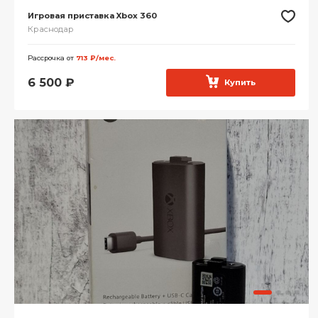
Игровая приставка Xbox 360
Краснодар
Рассрочка от
713 ₽/мес.
6 500
₽
Купить