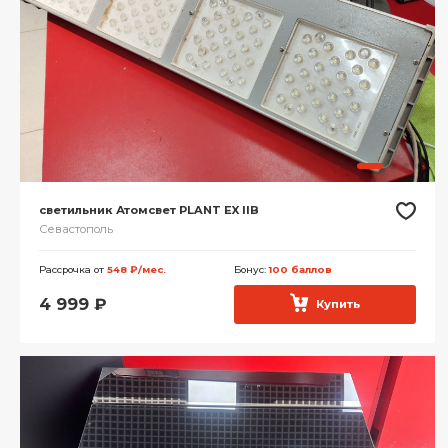
светильник Атомсвет PLANT EX IIB
Севастополь
Рассрочка от
548 ₽/мес.
Бонус:
100 баллов
4 999
₽
Купить