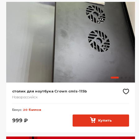
столик для ноутбука Crown cmls-115b
Новороссийск
Бонус:
20 баллов
999
₽
Купить