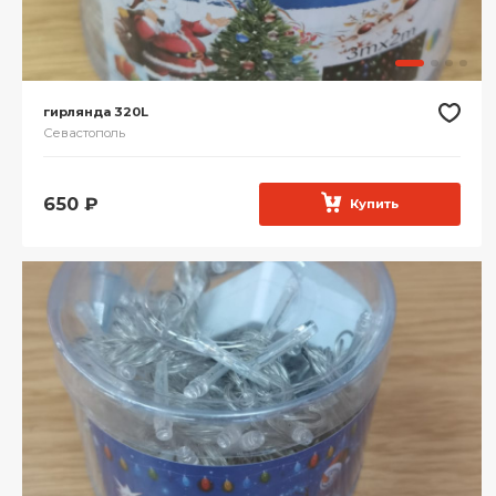
гирлянда 320L
Севастополь
650
₽
Купить