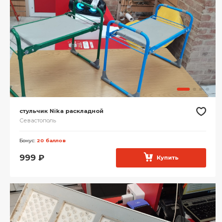
стульчик Nika раскладной
Севастополь
Бонус:
20 баллов
999
₽
Купить