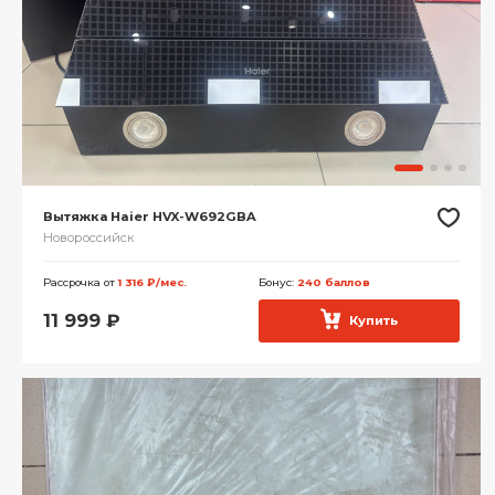
Вытяжка Haier HVX-W692GBA
Новороссийск
Рассрочка от
1 316 ₽/мес.
Бонус:
240 баллов
11 999
₽
Купить