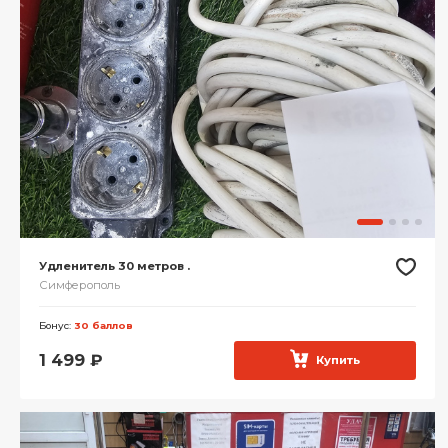
Удленитель 30 метров .
Симферополь
Бонус:
30 баллов
1 499
₽
Купить