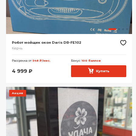
Робот мойщик окон Daris DR-FE102
Керчь
Рассрочка от
548 ₽/мес.
Бонус:
100 баллов
4 999
₽
Купить
Акция