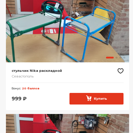
стульчик Nika раскладной
Севастополь
Бонус:
20 баллов
999
₽
Купить